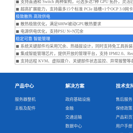
◼ 支持直通和 Switch 两种架构，可选多达7种 GPU 拓扑，
◼ 超高扩展能力，支持最多15个标准 PCIe 插槽+1个OCP 3.0网
极致散热 高效供电
◼ 散热极致优化，满足600W被动GPU散热要求
◼ 电源供电优化，支持PSU N+N冗余
稳定可靠 智能管理
◼ 系统关键部件均采用冗余、热插拔设计，同时支持免工具拆
◼ 集成智能管理芯片，提供开放的管理平台，支持 IPMI2.0、Red
◼ 支持远程 KVM、虚拟媒介、关键部件状态监控、异常报警
产品中心
解决方案
技术支
服务器整机
政府基础设施
售后服务
主板及配件
金融
保修政策
交通运输
产品彩页
数据中心
用户手册