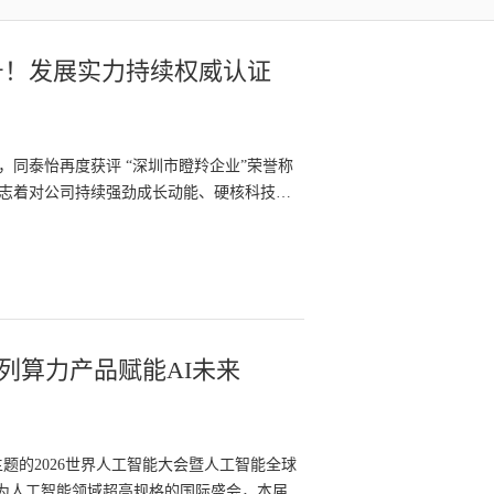
号！发展实力持续权威认证
同泰怡再度获评 “深圳市瞪羚企业”荣誉称
标志着对公司持续强劲成长动能、硬核科技创
系列算力产品赋能AI未来
为主题的2026世界人工智能大会暨人工智能全球
。作为人工智能领域超高规格的国际盛会，本届大