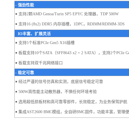
- 强
劲性能
￭ 支持2颗AMD Genoa/Turin SP5 EPYC 处理器，TDP 500W
￭ 支持16 (8x2) DDR5 内存插槽，1DPC，RDIMM/RDIMM-3DS
-
IO丰富、扩展灵活
￭ 支持5个标准PCIe Gen5 X16插槽
￭ 板载支持10个SATA（SFF8643 x2 + 2 SATA），支持2个PCIe Gen
￭ 板载支持双千兆网络接口
- 稳定可靠
￭ 经过严谨的信号仿真和实测，底层信号稳定可靠
￭ 500W高性能主动散热器，不惧任何环境考验
￭ 选用超低损板材和高可靠零部件，长效稳定，为业务保
驾护航
￭ 集成AST2600 BMC模组，全自研BMC固件，功能丰富，管理