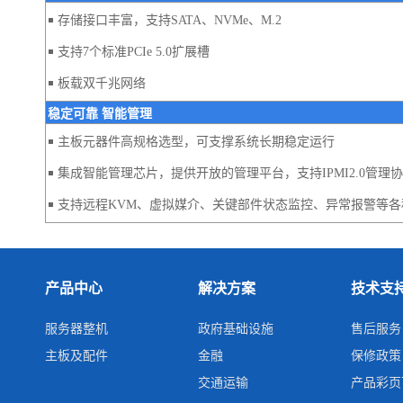
￭
存储接口丰富，支持SATA、NVMe、M.2
￭
支持7个标准PCIe 5.0扩展槽
￭
板载双千兆网络
稳定可靠 智能管理
￭
主板元器件高规格选型，可支撑系统长期稳定运行
￭
集成智能管理芯片，提供开放的管理平台，支持IPMI2.0管理
￭
支持远程KVM、虚拟媒介、关键部件状态监控、异常报警等各
产品中心
解决方案
技术支
服务器整机
政府基础设施
售后服务
主板及配件
金融
保修政策
交通运输
产品彩页