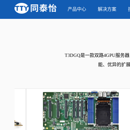
当前位置：
首页
-
产品中心
-
产品中心
T3DGQ
解决方案
T3DGQ是一款双路4GPU服
能、优异的扩